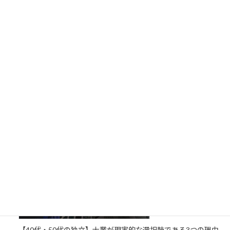
中小企業診断士と行政書士の違い｜どっちが稼げる？独立しや
すい？
【40代・50代の独立】士業が現実的な選択肢である3つの理由