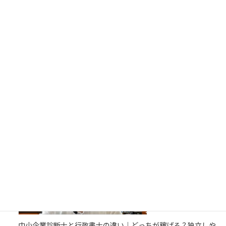
【9割がハマる】中小企業診断士の勉強法｜真面目な人ほど失
敗する理由とは？
中小企業診断士と行政書士の違い｜どっちが稼げる？独立しや