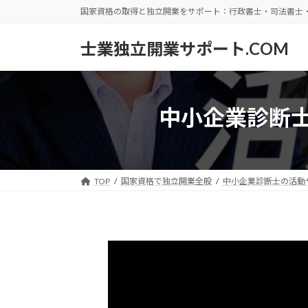
コ
ナ
国家資格の取得と独立開業をサポート：行政書士・司法書士
ン
ビ
テ
ゲ
士業独立開業サポート.COM
ン
ー
ツ
シ
へ
ョ
ス
ン
中小企業診断
キ
に
ッ
移
プ
動
TOP
国家資格で独立開業全般
中小企業診断士の活動